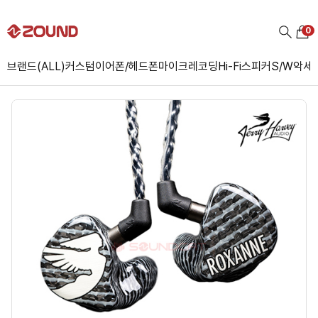
0
브랜드(ALL)
커스텀
이어폰/헤드폰
마이크
레코딩
Hi-Fi
스피커
S/W
악세