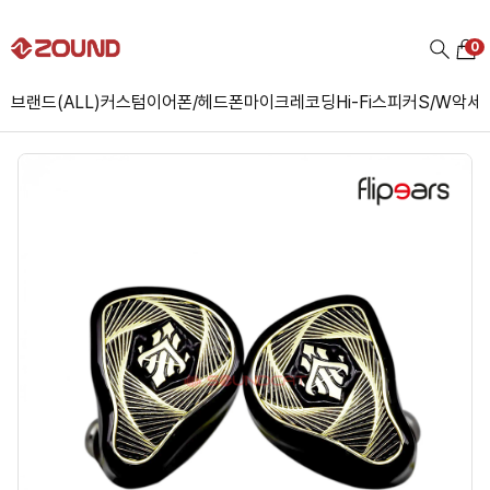
0
브랜드(ALL)
커스텀
이어폰/헤드폰
마이크
레코딩
Hi-Fi
스피커
S/W
악세