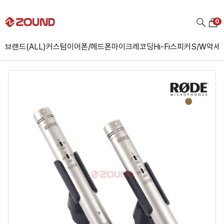
0
브랜드(ALL)
커스텀
이어폰/헤드폰
마이크
레코딩
Hi-Fi
스피커
S/W
악세