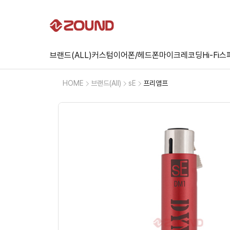
브랜드(ALL)
커스텀
이어폰/헤드폰
마이크
레코딩
Hi-Fi
스
HOME
브랜드(All)
sE
프리앰프