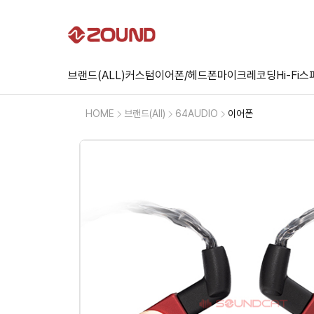
브랜드(ALL)
커스텀
이어폰/헤드폰
마이크
레코딩
Hi-Fi
스
HOME
브랜드(All)
64AUDIO
이어폰