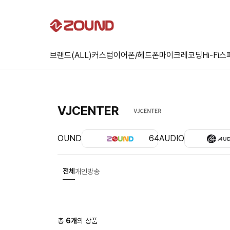
브랜드(ALL)
커스텀
이어폰/헤드폰
마이크
레코딩
Hi-Fi
스
VJCENTER
ZOUND
64AUDIO
전체
개인방송
총
6
개
의 상품