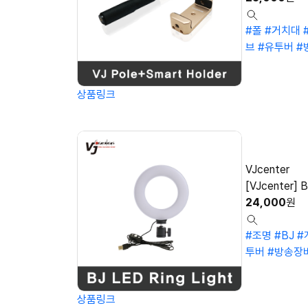
#폴
#거치대
브
#유투버
#
상품링크
VJcenter
[VJcenter]
24,000
원
#조명
#BJ
#
투버
#방송장
상품링크