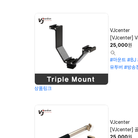
VJcenter
[VJcenter] V
25,000
원
#마운트
#BJ
유투버
#방송
상품링크
VJcenter
[VJcente
25,000
원