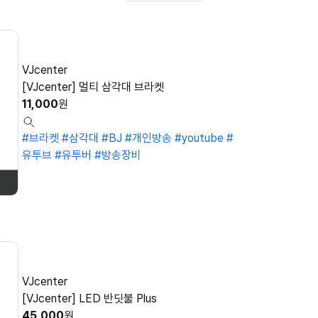
VJcenter
[VJcenter] 멀티 삼각대 브라켓
11,000
원
#브라켓
#삼각대
#BJ
#개인방송
#youtube
#
유투브
#유투버
#방송장비
VJcenter
[VJcenter] LED 반딧불 Plus
45,000
원