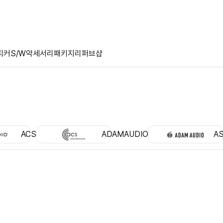
피커
S/W
악세서리
패키지
리퍼브샵
ACS
ADAMAUDIO
A