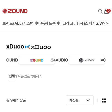
0
브랜드(ALL)
커스텀
이어폰/헤드폰
마이크
레코딩
Hi-Fi
스피커
S/W
악세
xDuoo
ZOUND
64AUDIO
ACS
전체
헤드폰앰프
액세서리
총
9
개
의 상품