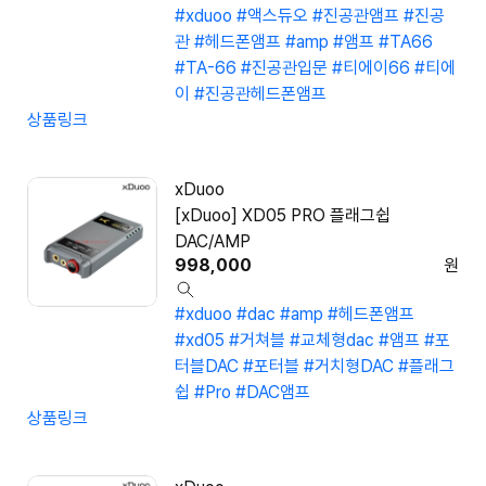
#xduoo
#액스듀오
#진공관앰프
#진공
관
#헤드폰앰프
#amp
#앰프
#TA66
#TA-66
#진공관입문
#티에이66
#티에
이
#진공관헤드폰앰프
상품링크
xDuoo
[xDuoo] XD05 PRO 플래그쉽
DAC/AMP
998,000
원
#xduoo
#dac
#amp
#헤드폰앰프
#xd05
#거쳐블
#교체형dac
#앰프
#포
터블DAC
#포터블
#거치형DAC
#플래그
쉽
#Pro
#DAC앰프
상품링크