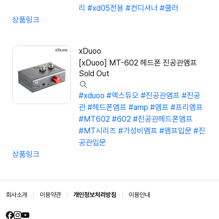
리
#xd05전용
#컨디셔너
#쿨러
상품링크
xDuoo
[xDuoo] MT-602 헤드폰 진공관앰프
Sold Out
#xduoo
#액스듀오
#진공관앰프
#진공
관
#헤드폰앰프
#amp
#앰프
#프리앰프
#MT602
#602
#진공관헤드폰앰프
#MT시리즈
#가성비앰프
#앰프입문
#진
공관입문
상품링크
회사소개
이용약관
개인정보처리방침
이용안내