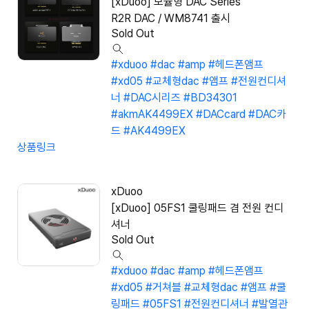
[xDuoo] 모듈형 DAC Series
R2R DAC / WM8741 출시
Sold Out
#xduoo
#dac
#amp
#헤드폰앰프
#xd05
#교체형dac
#앰프
#전원컨디셔
너
#DAC시리즈
#BD34301
#akmAK4499EX
#DACcard
#DAC카
드
#AK4499EX
상품링크
xDuoo
[xDuoo] 05FS1 쿨링패드 겸 전원 컨디
셔너
Sold Out
#xduoo
#dac
#amp
#헤드폰앰프
#xd05
#거쳐블
#교체형dac
#앰프
#쿨
링패드
#05FS1
#전원컨디셔너
#발열관