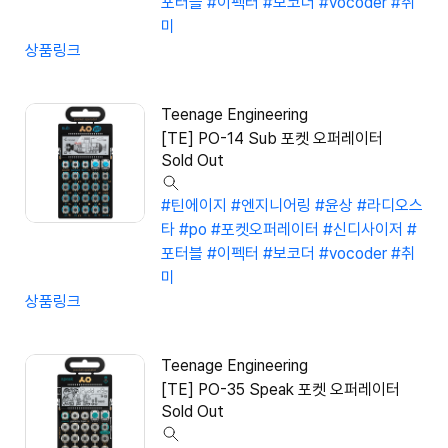
포터블
#이펙터
#보코더
#vocoder
#취
미
상품링크
Teenage Engineering
[TE] PO-14 Sub 포켓 오퍼레이터
Sold Out
#틴에이지
#엔지니어링
#윤상
#라디오스
타
#po
#포켓오퍼레이터
#신디사이저
#
포터블
#이펙터
#보코더
#vocoder
#취
미
상품링크
Teenage Engineering
[TE] PO-35 Speak 포켓 오퍼레이터
Sold Out