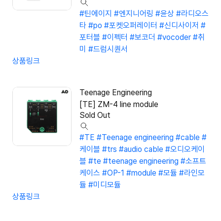
#틴에이지
#엔지니어링
#윤상
#라디오스
타
#po
#포켓오퍼레이터
#신디사이저
#
포터블
#이펙터
#보코더
#vocoder
#취
미
#드럼시퀀서
상품링크
Teenage Engineering
[TE] ZM-4 line module
Sold Out
#TE
#Teenage engineering
#cable
#
케이블
#trs
#audio cable
#오디오케이
블
#te
#teenage engineering
#소프트
케이스
#OP-1
#module
#모듈
#라인모
듈
#미디모듈
상품링크