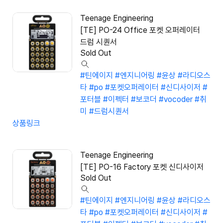
Teenage Engineering
[TE] PO-24 Office 포켓 오퍼레이터
드럼 시퀀서
Sold Out
#틴에이지
#엔지니어링
#윤상
#라디오스
타
#po
#포켓오퍼레이터
#신디사이저
#
포터블
#이펙터
#보코더
#vocoder
#취
미
#드럼시퀀서
상품링크
Teenage Engineering
[TE] PO-16 Factory 포켓 신디사이저
Sold Out
#틴에이지
#엔지니어링
#윤상
#라디오스
타
#po
#포켓오퍼레이터
#신디사이저
#