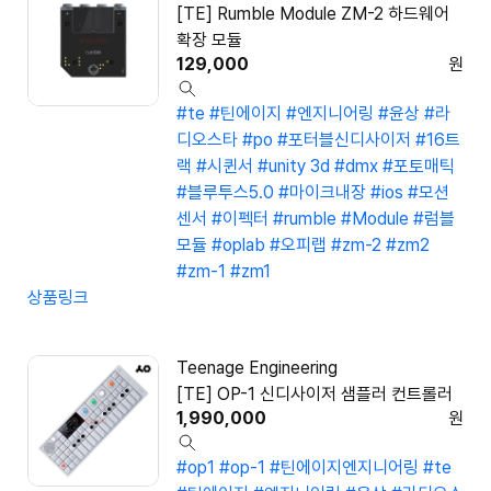
[TE] Rumble Module ZM-2 하드웨어
확장 모듈
129,000
원
#te
#틴에이지
#엔지니어링
#윤상
#라
디오스타
#po
#포터블신디사이저
#16트
랙
#시퀸서
#unity 3d
#dmx
#포토매틱
#블루투스5.0
#마이크내장
#ios
#모션
센서
#이펙터
#rumble
#Module
#럼블
모듈
#oplab
#오피랩
#zm-2
#zm2
#zm-1
#zm1
상품링크
Teenage Engineering
[TE] OP-1 신디사이저 샘플러 컨트롤러
1,990,000
원
#op1
#op-1
#틴에이지엔지니어링
#te