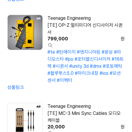
Teenage Engineering
[TE] OP-Z 멀티미디어 신디사이저 시퀸
서
799,000
원
#te
#틴에이지
#엔지니어링
#윤상
#라
디오스타
#po
#포터블신디사이저
#16트
랙
#시퀸서
#unity 3d
#dmx
#포토매틱
#블루투스5.0
#마이크내장
#ios
#모션
센서
#이펙터
상품링크
Teenage Engineering
[TE] MC-3 Mini Sync Cables 오디오
케이블
20,000
원