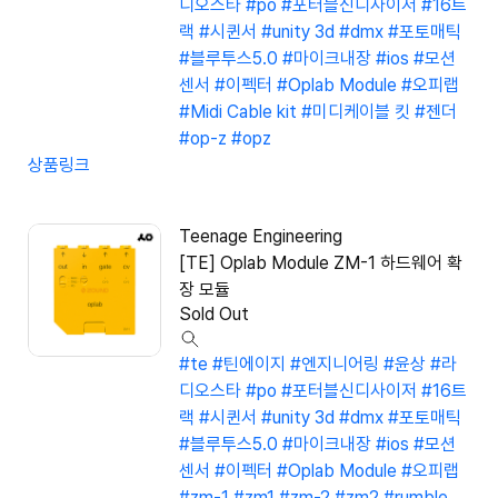
디오스타
#po
#포터블신디사이저
#16트
랙
#시퀸서
#unity 3d
#dmx
#포토매틱
#블루투스5.0
#마이크내장
#ios
#모션
센서
#이펙터
#Oplab Module
#오피랩
#Midi Cable kit
#미디케이블 킷
#젠더
#op-z
#opz
상품링크
Teenage Engineering
[TE] Oplab Module ZM-1 하드웨어 확
장 모듈
Sold Out
#te
#틴에이지
#엔지니어링
#윤상
#라
디오스타
#po
#포터블신디사이저
#16트
랙
#시퀸서
#unity 3d
#dmx
#포토매틱
#블루투스5.0
#마이크내장
#ios
#모션
센서
#이펙터
#Oplab Module
#오피랩
#zm-1
#zm1
#zm-2
#zm2
#rumble