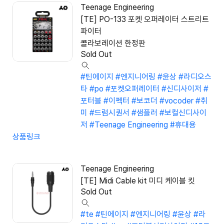
Teenage Engineering
[TE] PO-133 포켓 오퍼레이터 스트리트
파이터
콜라보레이션 한정판
Sold Out
#틴에이지
#엔지니어링
#윤상
#라디오스
타
#po
#포켓오퍼레이터
#신디사이저
#
포터블
#이펙터
#보코더
#vocoder
#취
미
#드럼시퀀서
#샘플러
#보컬신디사이
저
#Teenage Engineering
#휴대용
상품링크
Teenage Engineering
[TE] Midi Cable kit 미디 케이블 킷
Sold Out
#te
#틴에이지
#엔지니어링
#윤상
#라