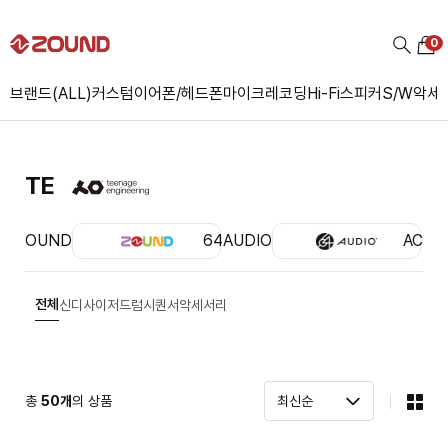
0
브랜드(ALL)
커스텀
이어폰/헤드폰
마이크
레코딩
Hi-Fi
스피커
S/W
악세
TE
ZOUND
64AUDIO
ACS
전체
신디사이저
드럼시퀀서
악세서리
총
50
개
의 상품