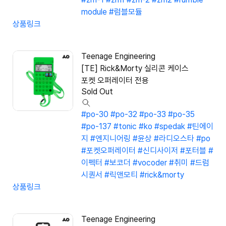
module
#럼블모듈
상품링크
Teenage Engineering
[TE] Rick&Morty 실리콘 케이스
포켓 오퍼레이터 전용
Sold Out
#po-30
#po-32
#po-33
#po-35
#po-137
#tonic
#ko
#spedak
#틴에이
지
#엔지니어링
#윤상
#라디오스타
#po
#포켓오퍼레이터
#신디사이저
#포터블
#
이펙터
#보코더
#vocoder
#취미
#드럼
시퀀서
#릭앤모티
#rick&morty
상품링크
Teenage Engineering