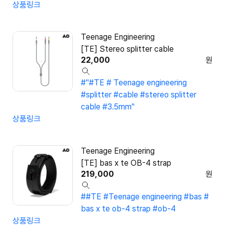
상품링크
Teenage Engineering
[TE] Stereo splitter cable
22,000
원
#"#TE # Teenage engineering
#splitter #cable #stereo splitter
cable #3.5mm"
상품링크
Teenage Engineering
[TE] bas x te OB-4 strap
219,000
원
##TE #Teenage engineering #bas #
bas x te ob-4 strap #ob-4
상품링크