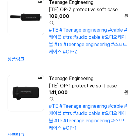
Teenage Engineering
[TE] OP-Z protective soft case
109,000
원
#TE
#Teenage engineering
#cable
#
케이블
#trs
#audio cable
#오디오케이
블
#te
#teenage engineering
#소프트
케이스
#OP-Z
상품링크
Teenage Engineering
[TE] OP-1 protective soft case
141,000
원
#TE
#Teenage engineering
#cable
#
케이블
#trs
#audio cable
#오디오케이
블
#te
#teenage engineering
#소프트
케이스
#OP-1
상품링크