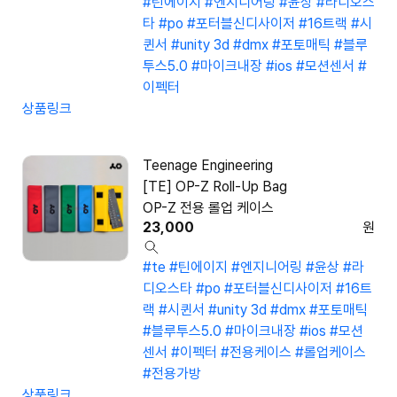
#틴에이지
#엔지니어링
#윤상
#라디오스
타
#po
#포터블신디사이저
#16트랙
#시
퀸서
#unity 3d
#dmx
#포토매틱
#블루
투스5.0
#마이크내장
#ios
#모션센서
#
이펙터
상품링크
Teenage Engineering
[TE] OP-Z Roll-Up Bag
OP-Z 전용 롤업 케이스
23,000
원
#te
#틴에이지
#엔지니어링
#윤상
#라
디오스타
#po
#포터블신디사이저
#16트
랙
#시퀸서
#unity 3d
#dmx
#포토매틱
#블루투스5.0
#마이크내장
#ios
#모션
센서
#이펙터
#전용케이스
#롤업케이스
#전용가방
상품링크