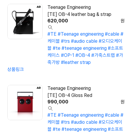
Teenage Engineering
[TE] OB-4 leather bag & strap
620,000
원
#TE
#Teenage engineering
#cable
#
케이블
#trs
#audio cable
#오디오케이
블
#te
#teenage engineering
#소프트
케이스
#OP-1
#OB-4
#가죽스트랩
#가
죽가방
#leather strap
상품링크
Teenage Engineering
[TE] OB-4 Gloss Red
990,000
원
#TE
#Teenage engineering
#cable
#
케이블
#trs
#audio cable
#오디오케이
블
#te
#teenage engineering
#소프트