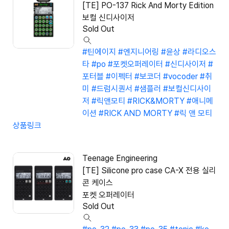
[TE] PO-137 Rick And Morty Edition
보컬 신디사이저
Sold Out
#틴에이지
#엔지니어링
#윤상
#라디오스
타
#po
#포켓오퍼레이터
#신디사이저
#
포터블
#이펙터
#보코더
#vocoder
#취
미
#드럼시퀀서
#샘플러
#보컬신디사이
저
#릭앤모티
#RICK&MORTY
#애니메
이션
#RICK AND MORTY
#릭 앤 모티
상품링크
Teenage Engineering
[TE] Silicone pro case CA-X 전용 실리
콘 케이스
포켓 오퍼레이터
Sold Out