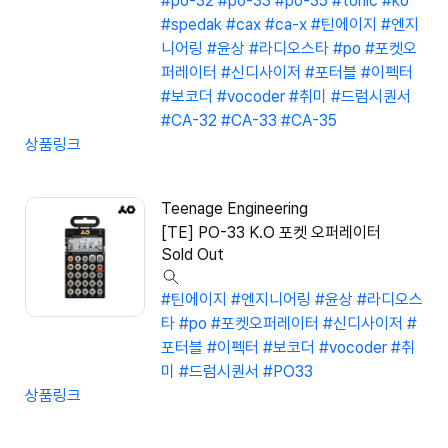
#po-32
#po-33
#po-35
#tonic
#ko
#spedak
#cax
#ca-x
#틴에이지
#엔지
니어링
#윤상
#라디오스타
#po
#포켓오
퍼레이터
#신디사이저
#포터블
#이펙터
#보코더
#vocoder
#취미
#드럼시퀀서
#CA-32
#CA-33
#CA-35
상품링크
Teenage Engineering
[TE] PO-33 K.O 포켓 오퍼레이터
Sold Out
#틴에이지
#엔지니어링
#윤상
#라디오스
타
#po
#포켓오퍼레이터
#신디사이저
#
포터블
#이펙터
#보코더
#vocoder
#취
미
#드럼시퀀서
#PO33
상품링크