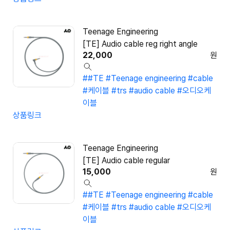
Teenage Engineering
[TE] Audio cable reg right angle
22,000
원
##TE #Teenage engineering #cable
#케이블 #trs #audio cable #오디오케
이블
상품링크
Teenage Engineering
[TE] Audio cable regular
15,000
원
##TE #Teenage engineering #cable
#케이블 #trs #audio cable #오디오케
이블