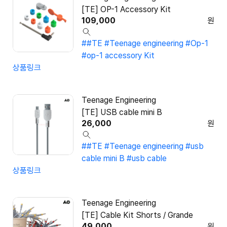
[TE] OP-1 Accessory Kit
109,000
원
##TE #Teenage engineering #Op-1
#op-1 accessory Kit
상품링크
Teenage Engineering
[TE] USB cable mini B
26,000
원
##TE #Teenage engineering #usb
cable mini B #usb cable
상품링크
Teenage Engineering
[TE] Cable Kit Shorts / Grande
49,000
원