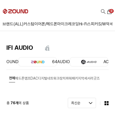
0
브랜드(ALL)
커스텀
이어폰/헤드폰
마이크
레코딩
Hi-Fi
스피커
S/W
악세
IFI AUDIO
ZOUND
64AUDIO
ACS
전체
헤드폰엠프
DAC
디지털
네트워크장치
파워
패키지
악세서리
굿즈
총
76
개
의 상품