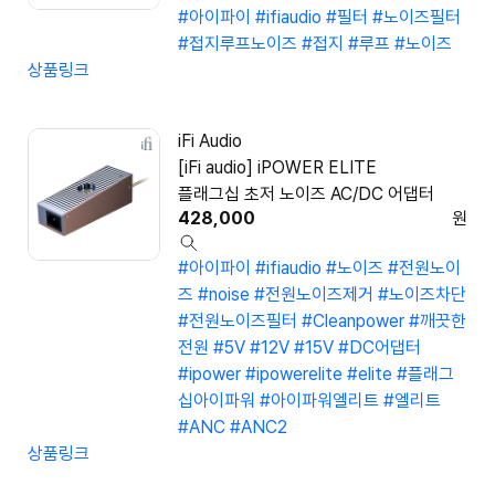
#아이파이
#ifiaudio
#필터
#노이즈필터
#접지루프노이즈
#접지
#루프
#노이즈
상품링크
iFi Audio
[iFi audio] iPOWER ELITE
플래그십 초저 노이즈 AC/DC 어댑터
428,000
원
#아이파이
#ifiaudio
#노이즈
#전원노이
즈
#noise
#전원노이즈제거
#노이즈차단
#전원노이즈필터
#Cleanpower
#깨끗한
전원
#5V
#12V
#15V
#DC어댑터
#ipower
#ipowerelite
#elite
#플래그
십아이파워
#아이파워엘리트
#엘리트
#ANC
#ANC2
상품링크