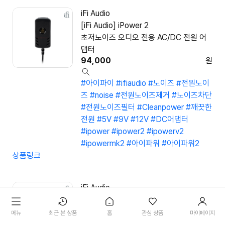
iFi Audio
[iFi Audio] iPower 2
초저노이즈 오디오 전용 AC/DC 전원 어
댑터
94,000
원
#아이파이
#ifiaudio
#노이즈
#전원노이
즈
#noise
#전원노이즈제거
#노이즈차단
#전원노이즈필터
#Cleanpower
#깨끗한
전원
#5V
#9V
#12V
#DC어댑터
#ipower
#ipower2
#ipowerv2
#ipowermk2
#아이파워
#아이파워2
상품링크
iFi Audio
[iFi Audio] high Grade 4.4 to XLR
Cable
메뉴
최근 본 상품
홈
관심 상품
마이페이지
밸런스드 오디오 인터커넥트 케이블