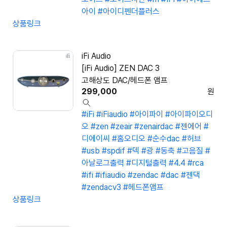
아이
#아이디펜더플러스
상품링크
iFi Audio
[iFi Audio] ZEN DAC 3
고해상도 DAC/헤드폰 앰프
299,000
원
#iFi
#iFiaudio
#아이파이
#아이파이오디
오
#zen
#zeair
#zenairdac
#젠에어
#
디에이씨
#홈오디오
#순수dac
#허브
#usb
#spdif
#덱
#광
#동축
#고음질
#
아날로그출력
#디지털출력
#4.4
#rca
#ifi
#ifiaudio
#zendac
#dac
#젠댁
#zendacv3
#헤드폰앰프
상품링크