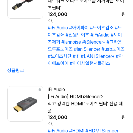
네트워크 오디오 노이즈를 제거하는 '노이
즈필터'
124,000
원
#iFi Audio
#아이파이
#노이즈감소
#노
이즈감쇄
#전원노이즈
#iFiAudio
#노이
즈제거
#lannoise
#iSilencer+
#그라운
드루프노이즈
#laniSilencer
#usb노이즈
#노이즈차단
#ifi
#LAN iSilencer+
#아
이에프아이
#아이사일런서플러스
상품링크
iFi Audio
[iFi Audio] HDMI iSilencer2
작고 강력한 HDMI '노이즈 필터' 전용 제
품
124,000
원
#iFi Audio
#HDMI
#HDMIiSilencer