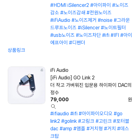
#HDMI iSilencer2
#아이파이
#노이즈
감소
#노이즈감쇄
#전원노이즈
#iFiAudio
#노이즈제거
#noise
#그라운
드루프노이즈
#iSilencer
#노이트필터
#usb노이즈
#노이즈차단
#ifi
#IFI
#아이
에프아이
#디펜더
상품링크
iFi Audio
[iFi Audio] GO Link 2
더 작고 가벼워진 입문용 하이파이 DAC의
정수
79,000
원
#ifiaudio
#ifi
#아이파이오디오
#go
link2
#golink
#고링크
#고린크
#포터블
dac
#amp
#앰플
#거치형
#거치
#데스
크탑