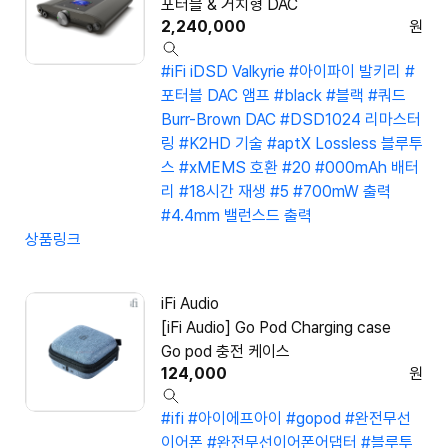
포터블 & 거치형 DAC
2,240,000
원
#iFi iDSD Valkyrie
#아이파이 발키리
#
포터블 DAC 앰프
#black
#블랙
#쿼드
Burr-Brown DAC
#DSD1024 리마스터
링
#K2HD 기술
#aptX Lossless 블루투
스
#xMEMS 호환
#20
#000mAh 배터
리
#18시간 재생
#5
#700mW 출력
#4.4mm 밸런스드 출력
상품링크
iFi Audio
[iFi Audio] Go Pod Charging case
Go pod 충전 케이스
124,000
원
#ifi
#아이에프아이
#gopod
#완전무선
이어폰
#완전무선이어폰어댑터
#블루투