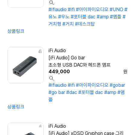
#ifiaudio
#ifi
#아이파이오디오
#UNO
#
유노
#우노
#포터블 dac
#amp
#앰플
#
거치형
#거치
#데스크탑
상품링크
iFi Audio
[iFi Audio] Go bar
초소형 USB DAC와 헤드폰 앰프
449,000
원
#ifiaudio
#ifi
#아이파이오디오
#gobar
#go bar
#dac
#포터블 dac
#amp
#앰
플
상품링크
iFi Audio
[iFi Audio] xDSD Gryphon case 그리