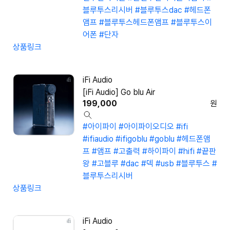
블루투스리시버
#블루투스dac
#헤드폰
앰프
#블루투스헤드폰앰프
#블루투스이
어폰
#단자
상품링크
iFi Audio
[iFi Audio] Go blu Air
199,000
원
#아이파이
#아이파이오디오
#ifi
#ifiaudio
#ifigoblu
#goblu
#헤드폰앰
프
#앰프
#고출력
#하이파이
#hifi
#끝판
왕
#고블루
#dac
#덱
#usb
#블루투스
#
블루투스리시버
상품링크
iFi Audio