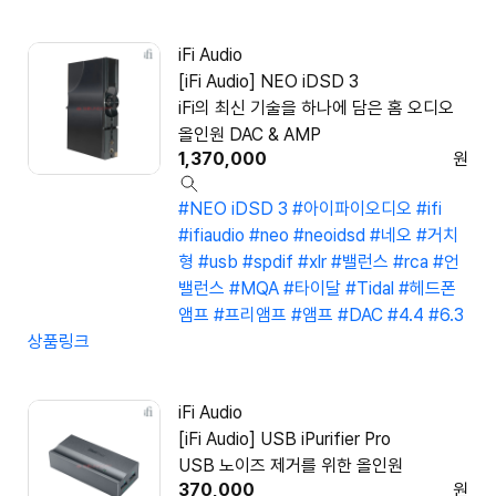
iFi Audio
[iFi Audio] NEO iDSD 3
iFi의 최신 기술을 하나에 담은 홈 오디오
올인원 DAC & AMP
1,370,000
원
#NEO iDSD 3
#아이파이오디오
#ifi
#ifiaudio
#neo
#neoidsd
#네오
#거치
형
#usb
#spdif
#xlr
#밸런스
#rca
#언
밸런스
#MQA
#타이달
#Tidal
#헤드폰
앰프
#프리앰프
#앰프
#DAC
#4.4
#6.3
상품링크
iFi Audio
[iFi Audio] USB iPurifier Pro
USB 노이즈 제거를 위한 올인원
370,000
원