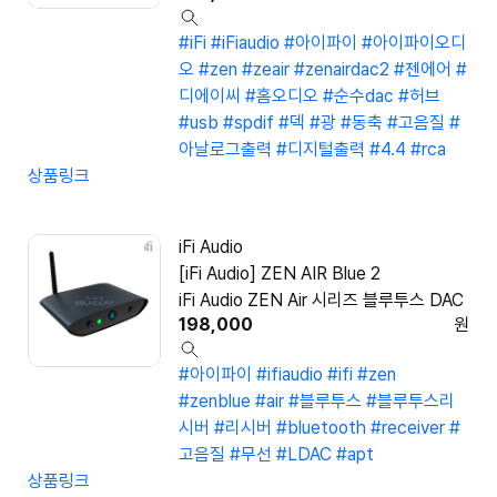
#iFi
#iFiaudio
#아이파이
#아이파이오디
오
#zen
#zeair
#zenairdac2
#젠에어
#
디에이씨
#홈오디오
#순수dac
#허브
#usb
#spdif
#덱
#광
#동축
#고음질
#
아날로그출력
#디지털출력
#4.4
#rca
상품링크
iFi Audio
[iFi Audio] ZEN AIR Blue 2
iFi Audio ZEN Air 시리즈 블루투스 DAC
198,000
원
#아이파이
#ifiaudio
#ifi
#zen
#zenblue
#air
#블루투스
#블루투스리
시버
#리시버
#bluetooth
#receiver
#
고음질
#무선
#LDAC
#apt
상품링크