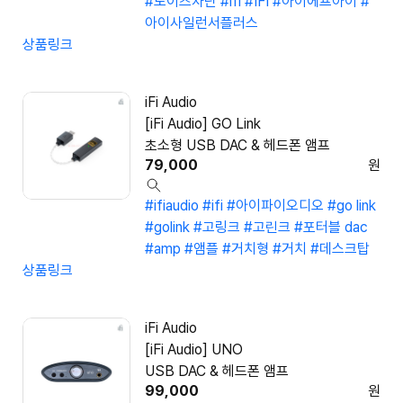
#노이즈차단
#ifi
#IFI
#아이에프아이
#
아이사일런서플러스
상품링크
iFi Audio
[iFi Audio] GO Link
초소형 USB DAC & 헤드폰 앰프
79,000
원
#ifiaudio
#ifi
#아이파이오디오
#go link
#golink
#고링크
#고린크
#포터블 dac
#amp
#앰플
#거치형
#거치
#데스크탑
상품링크
iFi Audio
[iFi Audio] UNO
USB DAC & 헤드폰 앰프
99,000
원