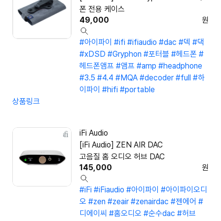
폰 전용 케이스
49,000
원
#아이파이
#ifi
#ifiaudio
#dac
#덱
#댁
#xDSD
#Gryphon
#포터블
#헤드폰
#
헤드폰앰프
#앰프
#amp
#headphone
#3.5
#4.4
#MQA
#decoder
#full
#하
이파이
#hifi
#portable
상품링크
iFi Audio
[iFi Audio] ZEN AIR DAC
고음질 홈 오디오 허브 DAC
145,000
원
#iFi
#iFiaudio
#아이파이
#아이파이오디
오
#zen
#zeair
#zenairdac
#젠에어
#
디에이씨
#홈오디오
#순수dac
#허브