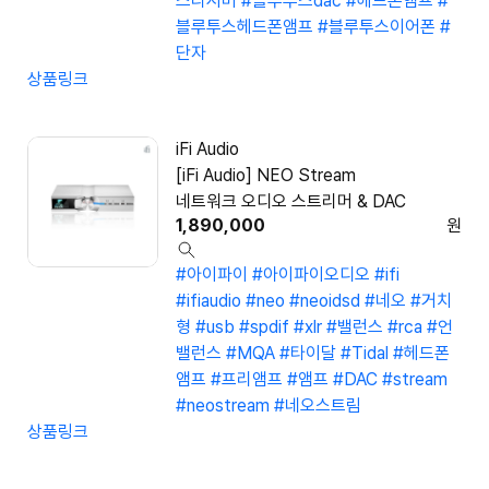
스리시버
#블루투스dac
#헤드폰앰프
#
블루투스헤드폰앰프
#블루투스이어폰
#
단자
상품링크
iFi Audio
[iFi Audio] NEO Stream
네트워크 오디오 스트리머 & DAC
1,890,000
원
#아이파이
#아이파이오디오
#ifi
#ifiaudio
#neo
#neoidsd
#네오
#거치
형
#usb
#spdif
#xlr
#밸런스
#rca
#언
밸런스
#MQA
#타이달
#Tidal
#헤드폰
앰프
#프리앰프
#앰프
#DAC
#stream
#neostream
#네오스트림
상품링크