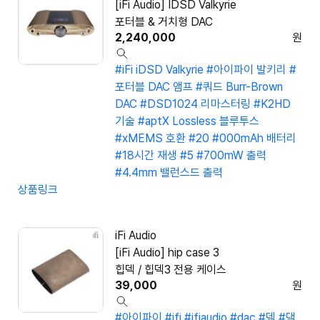
[iFi Audio] IDSD Valkyrie
포터블 & 거치형 DAC
2,240,000
원
#iFi iDSD Valkyrie
#아이파이 발키리
#
포터블 DAC 앰프
#쿼드 Burr-Brown
DAC
#DSD1024 리마스터링
#K2HD
기술
#aptX Lossless 블루투스
#xMEMS 호환
#20
#000mAh 배터리
#18시간 재생
#5
#700mW 출력
#4.4mm 밸런스드 출력
상품링크
iFi Audio
[iFi Audio] hip case 3
힙덱 / 힙덱3 전용 케이스
39,000
원
#아이파이
#ifi
#ifiaudio
#dac
#덱
#댁