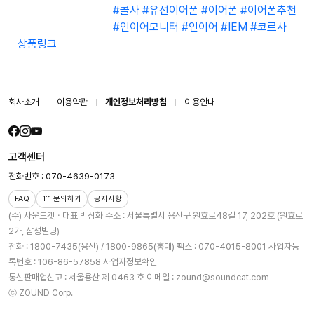
#콜사
#유선이어폰
#이어폰
#이어폰추천
#인이어모니터
#인이어
#IEM
#코르사
상품링크
회사소개
이용약관
개인정보처리방침
이용안내
고객센터
전화번호 : 070-4639-0173
FAQ
1:1 문의하기
공지사항
(주) 사운드캣ㆍ대표 박상화
주소 : 서울특별시 용산구 원효로48길 17, 202호 (원효로
2가, 삼성빌딩)
전화 : 1800-7435(용산) / 1800-9865(홍대)
팩스 : 070-4015-8001
사업자등
록번호 : 106-86-57858
사업자정보확인
통신판매업신고 : 서울용산 제 0463 호
이메일 : zound@soundcat.com
ⓒ ZOUND Corp.