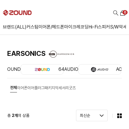
0
브랜드(ALL)
커스텀
이어폰/헤드폰
마이크
레코딩
Hi-Fi
스피커
S/W
악세
EARSONICS
ZOUND
64AUDIO
ACS
전체
이어폰
이어플러그
패키지
악세서리
굿즈
총
2
개
의 상품