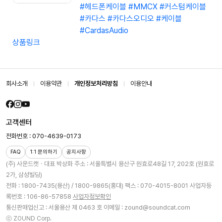
#헤드폰케이블
#MMCX
#커스텀케이블
#카다스
#카다스오디오
#케이블
#CardasAudio
상품링크
회사소개
이용약관
개인정보처리방침
이용안내
고객센터
전화번호 : 070-4639-0173
FAQ
1:1 문의하기
공지사항
(주) 사운드캣ㆍ대표 박상화
주소 : 서울특별시 용산구 원효로48길 17, 202호 (원효로
2가, 삼성빌딩)
전화 : 1800-7435(용산) / 1800-9865(홍대)
팩스 : 070-4015-8001
사업자등
록번호 : 106-86-57858
사업자정보확인
통신판매업신고 : 서울용산 제 0463 호
이메일 : zound@soundcat.com
ⓒ ZOUND Corp.