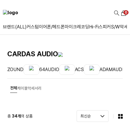
0
브랜드(ALL)
커스텀
이어폰/헤드폰
마이크
레코딩
Hi-Fi
스피커
S/W
악세
CARDAS AUDIO
ZOUND
64AUDIO
ACS
ADAMAUDIO
전체
케이블
악세서리
총
34
개
의 상품