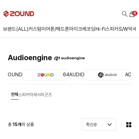
0
브랜드(ALL)
커스텀
이어폰/헤드폰
마이크
레코딩
Hi-Fi
스피커
S/W
악세
Audioengine
ZOUND
64AUDIO
ACS
전체
스피커
악세서리
굿즈
총
15
개
의 상품