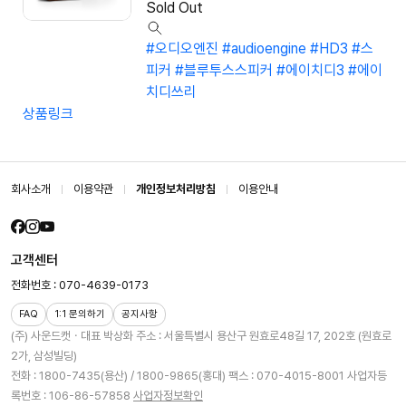
Sold Out
#오디오엔진
#audioengine
#HD3
#스
피커
#블루투스스피커
#에이치디3
#에이
치디쓰리
상품링크
회사소개
이용약관
개인정보처리방침
이용안내
고객센터
전화번호 : 070-4639-0173
FAQ
1:1 문의하기
공지사항
(주) 사운드캣ㆍ대표 박상화
주소 : 서울특별시 용산구 원효로48길 17, 202호 (원효로
2가, 삼성빌딩)
전화 : 1800-7435(용산) / 1800-9865(홍대)
팩스 : 070-4015-8001
사업자등
록번호 : 106-86-57858
사업자정보확인