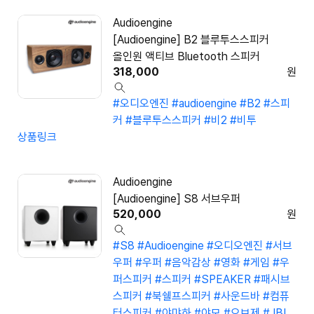
Audioengine
[Audioengine] B2 블루투스스피커
올인원 액티브 Bluetooth 스피커
318,000
원
#오디오엔진
#audioengine
#B2
#스피
커
#블루투스스피커
#비2
#비투
상품링크
Audioengine
[Audioengine] S8 서브우퍼
520,000
원
#S8
#Audioengine
#오디오엔진
#서브
우퍼
#우퍼
#음악감상
#영화
#게임
#우
퍼스피커
#스피커
#SPEAKER
#패시브
스피커
#북쉘프스피커
#사운드바
#컴퓨
터스피커
#야먀하
#야모
#오브제
#JBL