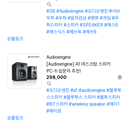
#S6
#Audioengine
#오디오엔진
#서브
우퍼
#우퍼
#음악감상
#영화
#게임
#우
퍼스피커
#스피커
#SPEAKER
#에스6
#에스식스
#에쓰육
#에쓰6
상품링크
Audioengine
[Audioengine] A1 데스크탑 스피커
PC-fi 입문자 추천!
298,000
원
#오디오엔진
#a1
#audioengine
#블루투
스스피커
#블루투스 스피커
#블투스피커
#BT스피커
#wrieless speaker
#에이1
#에이원
상품링크