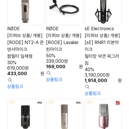
RØDE
RØDE
sE Electronics
[리퍼브 상품/ 개봉]
[리퍼브 상품/ 개봉]
[리퍼브 상품/ 개봉]
[RODE] NT2-A 콘
[RODE] Lavalier
[sE] RNR1 리본마
덴서마이크
핀마이크
이크
50%
팝필터 일체형
필터망 약깐 찌그러
339,000
원
30%
짐
169,000
원
619,000
원
40%
433,000
원
3,190,000
원
상품링크
1,914,000
원
상품링크
상품링크