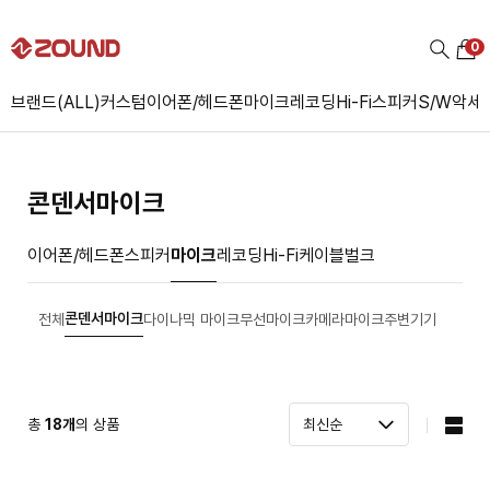
0
브랜드(ALL)
커스텀
이어폰/헤드폰
마이크
레코딩
Hi-Fi
스피커
S/W
악세
콘덴서마이크
이어폰/헤드폰
스피커
마이크
레코딩
Hi-Fi
케이블
벌크
콘덴서마이크
전체
다이나믹 마이크
무선마이크
카메라마이크
주변기기
총
18
개
의 상품