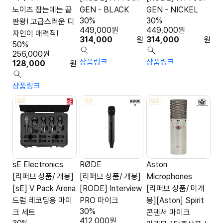
노이즈 잡는데는 끝
GEN - BLACK
GEN - NICKEL
30%
30%
판왕! 고급스러운 디
449,000
원
449,000
원
자인이 매력적!
314,000
원
314,000
원
50%
256,000
원
상품링크
상품링크
128,000
원
상품링크
sE Electronics
RØDE
Aston
[리퍼브 상품/ 개봉]
[리퍼브 상품/ 개봉]
Microphones
[sE] V Pack Arena
[RODE] Interview
[리퍼브 상품/ 미개
드럼 레코딩용 마이
PRO 마이크
봉][Aston] Spirit
30%
크 세트
콘덴서 마이크
412,000
원