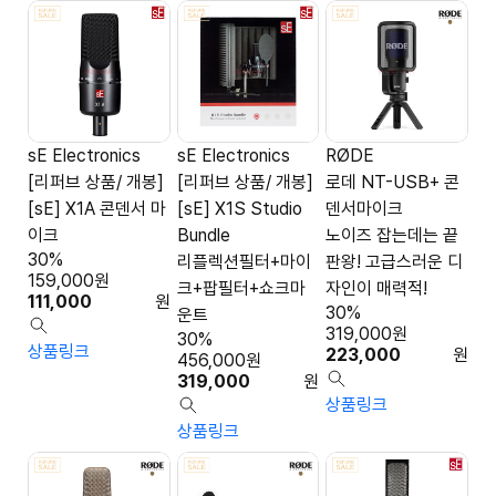
sE Electronics
sE Electronics
RØDE
[리퍼브 상품/ 개봉]
[리퍼브 상품/ 개봉]
로데 NT-USB+ 콘
[sE] X1A 콘덴서 마
[sE] X1S Studio
덴서마이크
이크
Bundle
노이즈 잡는데는 끝
30%
리플렉션필터+마이
판왕! 고급스러운 디
159,000
원
크+팝필터+쇼크마
자인이 매력적!
111,000
원
30%
운트
319,000
원
30%
상품링크
223,000
원
456,000
원
319,000
원
상품링크
상품링크