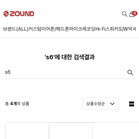
0
브랜드(ALL)
커스텀
이어폰/헤드폰
마이크
레코딩
Hi-Fi
스피커
S/W
악세
's6'에 대한 검색결과
총
4
개
의 상품